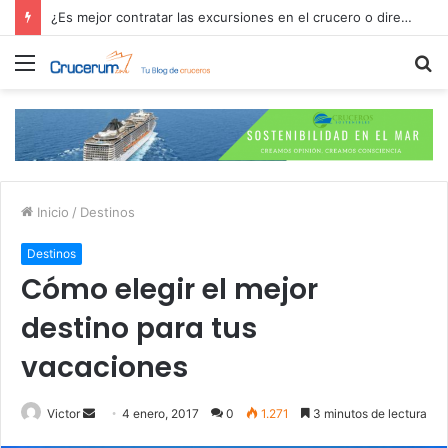
¿Es mejor contratar las excursiones en el crucero o directamente en el puerto?
Menú
B
p
Inicio
/
Destinos
Destinos
Cómo elegir el mejor
destino para tus
vacaciones
Send
Victor
4 enero, 2017
0
1.271
3 minutos de lectura
an