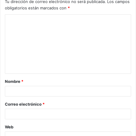
Tu dirección de correo electrónico no será publicada.
Los campos
obligatorios están marcados con
*
C
o
m
e
n
t
a
Nombre
*
r
i
o
Correo electrónico
*
*
Web