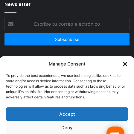
Newsletter
Escribe
tu
correo
electrónico
Publicidad
Manage Consent
To provide the best experiences, we use technologies like cookies to
store and/or access device information. Consenting to these
technologies will allow us to process data such as browsing behavior or
unique IDs on this site. Not consenting or withdrawing consent, may
adversely affect certain features and functions.
Accept
Deny
© Copyright 2026, Todos los derechos reservados @Crucerum |