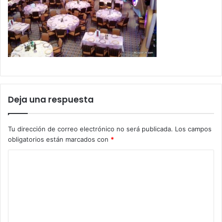
Deja una respuesta
Tu dirección de correo electrónico no será publicada.
Los campos
obligatorios están marcados con
*
C
o
m
e
n