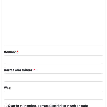
C
o
m
e
n
t
a
Nombre
*
r
i
o
Correo electrónico
*
*
Web
Guarda mi nombre, correo electrónico y web en este