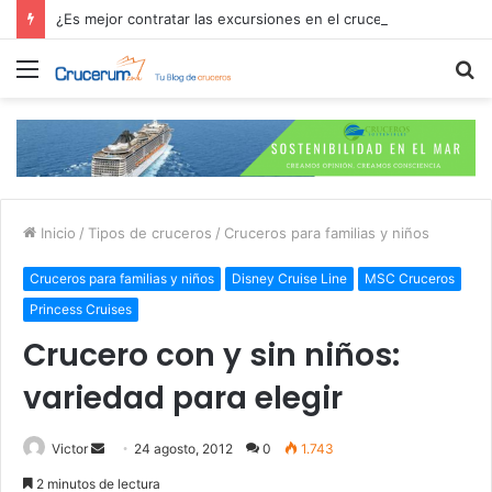
¿Es mejor contratar las excursiones en el crucero o directamente en el puerto?
Menú
B
p
Inicio
/
Tipos de cruceros
/
Cruceros para familias y niños
Cruceros para familias y niños
Disney Cruise Line
MSC Cruceros
Princess Cruises
Crucero con y sin niños:
variedad para elegir
Send
Victor
24 agosto, 2012
0
1.743
an
2 minutos de lectura