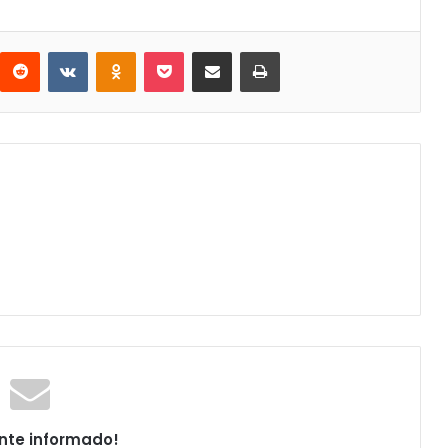
interest
Reddit
VKontakte
Odnoklassniki
Pocket
Compartir por correo electrónico
Imprimir
nte informado!