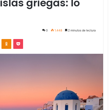
islas griegas: lo
0
1.448
2 minutos de lectura
VKontakte
Odnoklassniki
Pocket