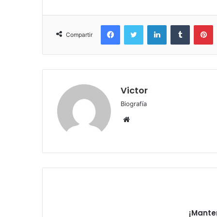
Facebook
Twitter
LinkedIn
Tumblr
P
Compartir
Victor
Biografía
Sitio
web
¡Mante