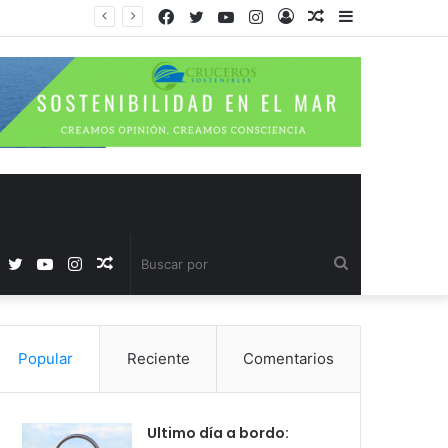
Facebook
Twitter
YouTube
Instagram
Acceso
Publicación
Barra
al
lateral
azar
Facebook
Twitter
YouTube
Instagram
Publicación
Buscar
al
por
Popular
Reciente
Comentarios
azar
Ultimo día a bordo: