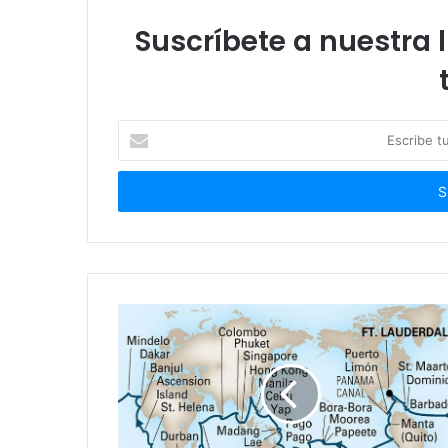
Suscríbete a nuestra l
Escribe
tu
correo
electrónico