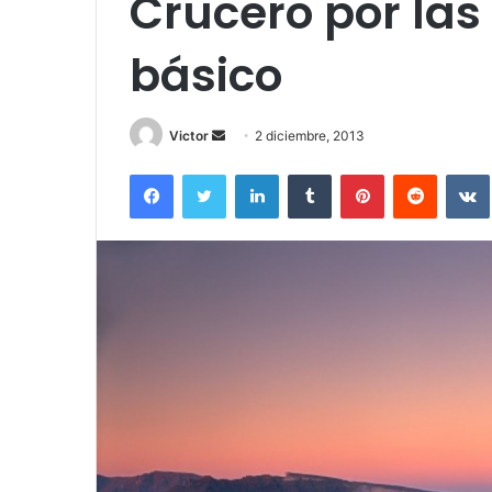
Crucero por las 
básico
Send
Victor
2 diciembre, 2013
an
Facebook
Twitter
LinkedIn
Tumblr
Pinterest
Reddit
email