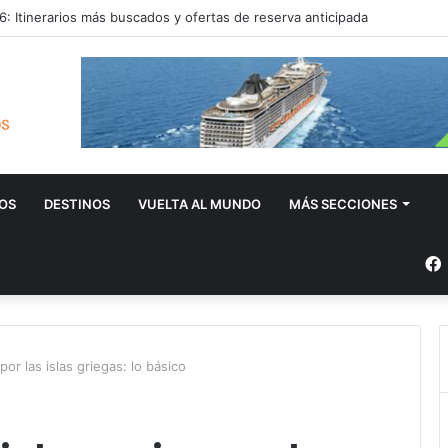
: Itinerarios más buscados y ofertas de reserva anticipada
OS
DESTINOS
VUELTA AL MUNDO
MÁS SECCIONES
or las islas griegas: lo básico