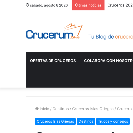
Cruceros 2026
sábado, agosto 8 2026
Últimas notícias
OFERTAS DE CRUCEROS
COLABORA CON NOSOTR
Inicio
/
Destinos
/
Cruceros Islas Griegas
/
Crucero p
Cruceros Islas Griegas
Destinos
Trucos y consejos