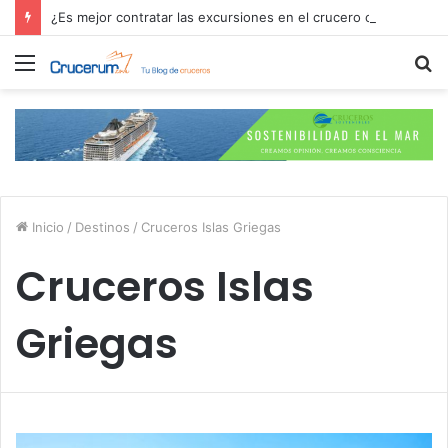
¿Es mejor contratar las excursiones en el crucero o directamente en el puerto?
Menú
B
p
Inicio
/
Destinos
/
Cruceros Islas Griegas
Cruceros Islas
Griegas