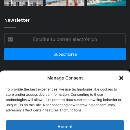
Newsletter
Escribe
tu
correo
electrónico
Publicidad
Manage Consent
To provide the best experiences, we use technologies like cookies to
store and/or access device information. Consenting to these
technologies will allow us to process data such as browsing behavior or
unique IDs on this site. Not consenting or withdrawing consent, may
adversely affect certain features and functions.
Accept