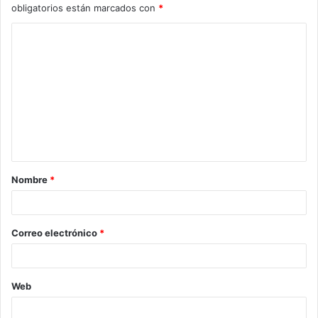
obligatorios están marcados con
*
C
o
m
e
n
t
a
Nombre
*
r
i
o
Correo electrónico
*
*
Web