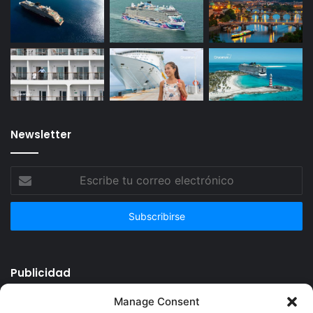
Newsletter
Escribe
tu
correo
electrónico
Publicidad
Manage Consent