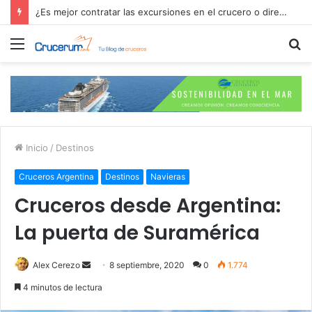
Explora Journeys y el F1 Paddock Club: lujo, velocidad y mar
Menú
B
p
Inicio
/
Destinos
Cruceros Argentina
Destinos
Navieras
Cruceros desde Argentina:
La puerta de Suramérica
Send
Alex Cerezo
8 septiembre, 2020
0
1.774
an
4 minutos de lectura
email