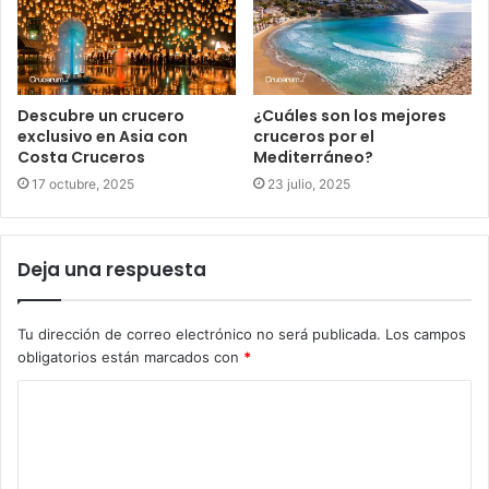
Descubre un crucero
¿Cuáles son los mejores
exclusivo en Asia con
cruceros por el
Costa Cruceros
Mediterráneo?
17 octubre, 2025
23 julio, 2025
Deja una respuesta
Tu dirección de correo electrónico no será publicada.
Los campos
obligatorios están marcados con
*
C
o
m