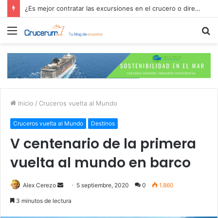
¿Es mejor contratar las excursiones en el crucero o directamente en el puerto?
Menú
B
p
Inicio
/
Cruceros vuelta al Mundo
Cruceros vuelta al Mundo
Destinos
V centenario de la primera
vuelta al mundo en barco
Send
Alex Cerezo
5 septiembre, 2020
0
1.860
an
3 minutos de lectura
email