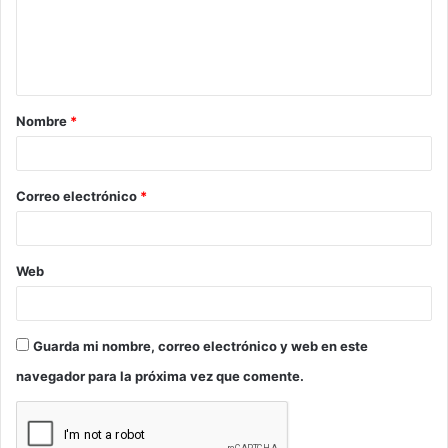
e
n
t
a
Nombre
*
r
i
o
Correo electrónico
*
*
Web
Guarda mi nombre, correo electrónico y web en este
navegador para la próxima vez que comente.