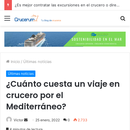
¿Es mejor contratar las excursiones en el crucero o directamente en el puerto?
Menú
B
p
Inicio
/
Últimas notícias
Últimas notícias
¿Cuánto cuesta un viaje en
crucero por el
Mediterráneo?
Send
Victor
25 enero, 2022
0
2.733
an
4 minutos de lectura