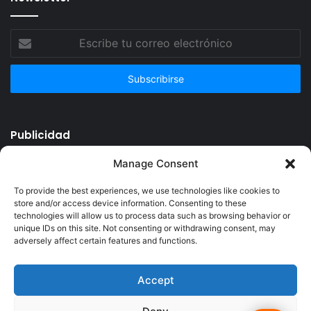
Escribe
tu
correo
electrónico
Publicidad
Manage Consent
To provide the best experiences, we use technologies like cookies to
store and/or access device information. Consenting to these
technologies will allow us to process data such as browsing behavior or
unique IDs on this site. Not consenting or withdrawing consent, may
adversely affect certain features and functions.
Accept
© Copyright 2026, Todos los derechos reservados @Crucerum |