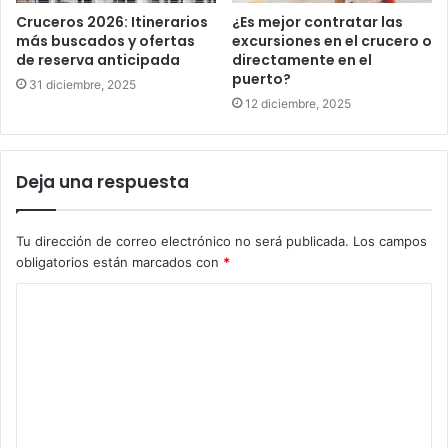
Cruceros 2026: Itinerarios
¿Es mejor contratar las
más buscados y ofertas
excursiones en el crucero o
de reserva anticipada
directamente en el
puerto?
31 diciembre, 2025
12 diciembre, 2025
Deja una respuesta
Tu dirección de correo electrónico no será publicada.
Los campos
obligatorios están marcados con
*
C
o
m
e
n