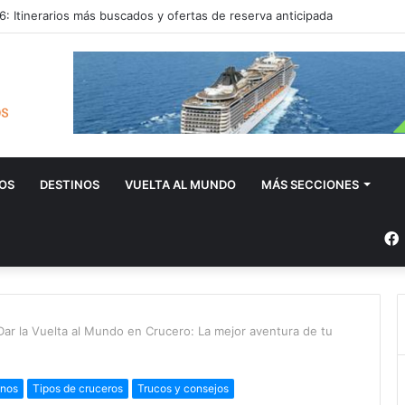
: Itinerarios más buscados y ofertas de reserva anticipada
OS
DESTINOS
VUELTA AL MUNDO
MÁS SECCIONES
Dar la Vuelta al Mundo en Crucero: La mejor aventura de tu
inos
Tipos de cruceros
Trucos y consejos