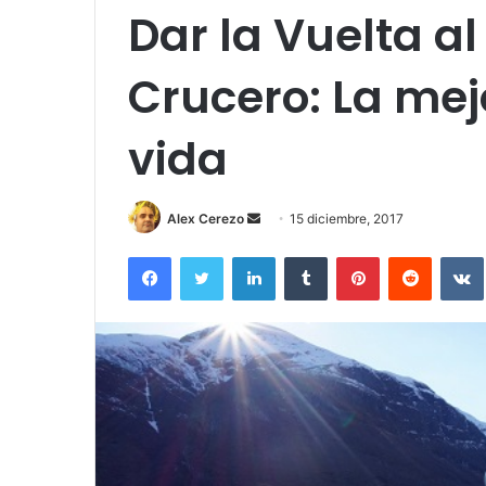
Dar la Vuelta a
Crucero: La mej
vida
Send
Alex Cerezo
15 diciembre, 2017
an
Facebook
Twitter
LinkedIn
Tumblr
Pinterest
Reddit
email