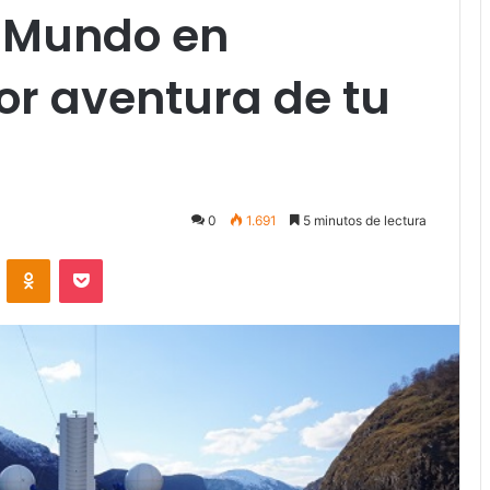
l Mundo en
or aventura de tu
0
1.691
5 minutos de lectura
VKontakte
Odnoklassniki
Pocket