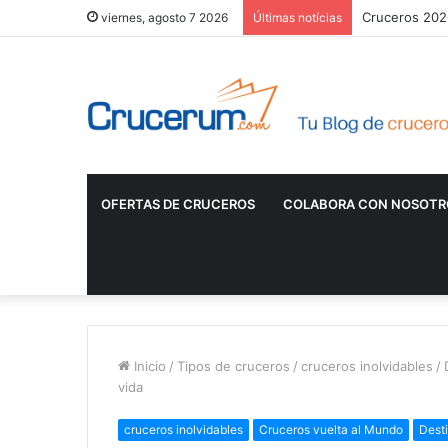
Cruceros 2026
viernes, agosto 7 2026
Últimas notícias
OFERTAS DE CRUCEROS
COLABORA CON NOSOTR
Inicio
/
Tipos de cruceros
/
cruceros inolvidables
/
vida
cruceros inolvidables
Cruceros vuelta al Mundo
Dest