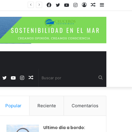
Facebook
Twitter
YouTube
Instagram
Acceso
Publicación
Barra
al
lateral
azar
Facebook
Twitter
YouTube
Instagram
Publicación
Buscar
al
por
Popular
Reciente
Comentarios
azar
Ultimo día a bordo: