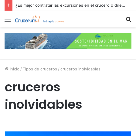
Explora Journeys y el F1 Paddock Club: lujo, velocidad y mar
Menú
B
p
Inicio
/
Tipos de cruceros
/
cruceros inolvidables
cruceros
inolvidables