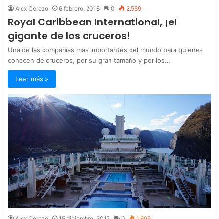
Alex Cerezo
6 febrero, 2018
0
2.559
Royal Caribbean International, ¡el
gigante de los cruceros!
Una de las compañías más importantes del mundo para quienes
conocen de cruceros, por su gran tamaño y por los…
Leer más »
Alex Cerezo
15 diciembre, 2017
0
1.695