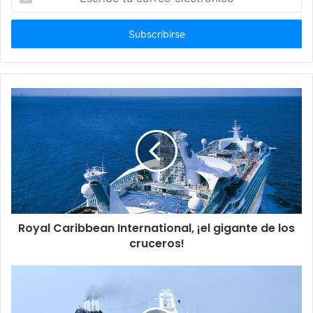
tu
correo
electrónico
Royal Caribbean International, ¡el gigante de los
cruceros!