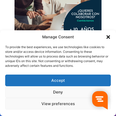
Manage Consent
To provide the best experiences, we use technologies like cookies to
store and/or access device information. Consenting to these
technologies will allow us to process data such as browsing behavior or
Recent Tech News
unique IDs on this site. Not consenting or withdrawing consent, may
adversely affect certain features and functions.
Accept
Deny
View preferences
MSC World Asia: así será
Costa Cruceros y la
el nuevo crucero de MSC
evolución Sea & Land
que revolucionará el
Wonder 2027
Facebook
Twitter
WhatsApp
Telegram
Viber