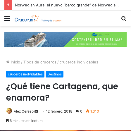
Cruceros 2026: Itinerarios más buscados y ofertas de reserva anticipada
Menú
B
p
Inicio
/
Tipos de cruceros
/
cruceros inolvidables
cruceros inolvidables
Destinos
¿Qué tiene Cartagena, que
enamora?
Send
Alex Cerezo
12 febrero, 2018
0
1.310
an
6 minutos de lectura
email