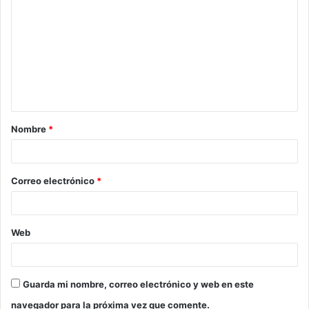
o
m
e
n
t
a
Nombre
*
r
i
o
Correo electrónico
*
*
Web
Guarda mi nombre, correo electrónico y web en este
navegador para la próxima vez que comente.