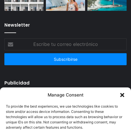
Newsletter
Escribe
tu
correo
electrónico
Publicidad
Manage Consent
To provide the best experiences, we use technologies like cookies to
store and/or access device information. Consenting to these
technologies will allow us to process data such as browsing behavior or
unique IDs on this site. Not consenting or withdrawing consent, may
adversely affect certain features and functions.