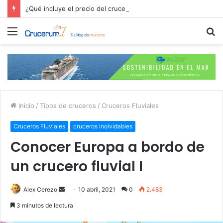
¿Qué incluye el precio del crucero? ¡Esto es lo que pagas por tu aventura en alta mar!
Menú
B
p
Inicio
/
Tipos de cruceros
/
Cruceros Fluviales
Cruceros Fluviales
cruceros inolvidables
Conocer Europa a bordo de
un crucero fluvial I
Send
Alex Cerezo
10 abril, 2021
0
2.483
an
3 minutos de lectura
email