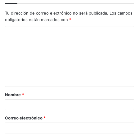
Tu dirección de correo electrónico no será publicada.
Los campos
obligatorios están marcados con
*
C
o
m
e
n
t
a
Nombre
*
r
i
o
Correo electrónico
*
*