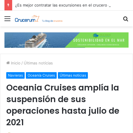
¿Es mejor contratar las excursiones en el crucero o directamente en el puerto?
Menú
B
p
Inicio
/
Últimas notícias
Navieras
Oceanía Cruises
Últimas notícias
Oceania Cruises amplía la
suspensión de sus
operaciones hasta julio de
2021