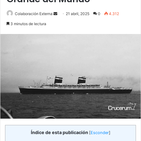
Send
Colaboración Externa
21 abril, 2025
0
4.312
an
3 minutos de lectura
email
Índice de esta publicación
[
Esconder
]