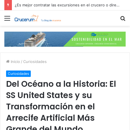
¿Es mejor contratar las excursiones en el crucero o directamente en el puerto?
Menú
B
p
Inicio
/
Curiosidades
Curiosidades
Del Océano a la Historia: El
SS United States y su
Transformación en el
Arrecife Artificial Más
Grande del Mundo