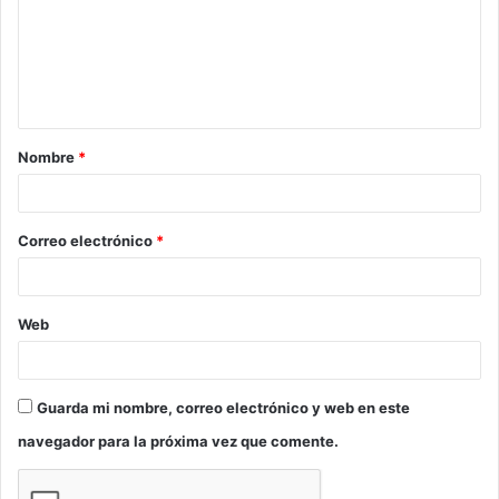
e
n
t
a
Nombre
*
r
i
o
Correo electrónico
*
*
Web
Guarda mi nombre, correo electrónico y web en este
navegador para la próxima vez que comente.