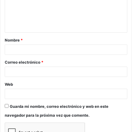
e
n
t
a
Nombre
*
r
i
o
Correo electrónico
*
*
Web
Guarda mi nombre, correo electrónico y web en este
navegador para la próxima vez que comente.