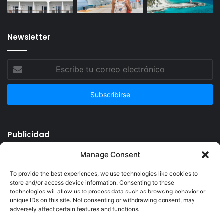
Newsletter
Escribe
tu
correo
electrónico
Publicidad
Manage Consent
To provide the best experiences, we use technologies like cookies to
store and/or access device information. Consenting to these
technologies will allow us to process data such as browsing behavior or
unique IDs on this site. Not consenting or withdrawing consent, may
adversely affect certain features and functions.