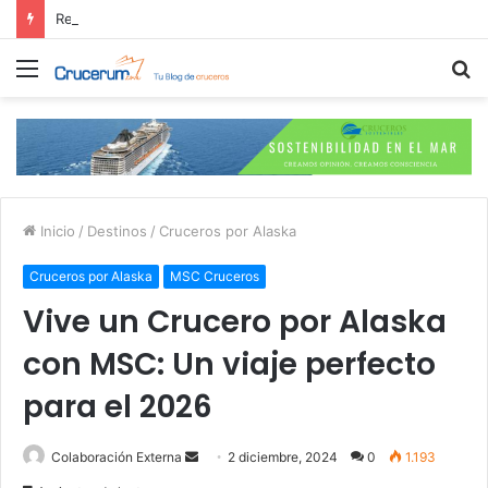
Residencias Ulyssia: Lo Nuevo en Cruceros Personalizados de Lujo
Menú
B
p
Inicio
/
Destinos
/
Cruceros por Alaska
Cruceros por Alaska
MSC Cruceros
Vive un Crucero por Alaska
con MSC: Un viaje perfecto
para el 2026
Send
Colaboración Externa
2 diciembre, 2024
0
1.193
an