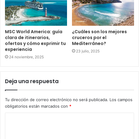
MSC World America: guía
¿Cuáles son los mejores
clara de itinerarios,
cruceros por el
ofertas y cómo exprimir tu
Mediterráneo?
experiencia
23 julio, 2025
24 noviembre, 2025
Deja una respuesta
Tu dirección de correo electrónico no será publicada.
Los campos
obligatorios están marcados con
*
C
o
m