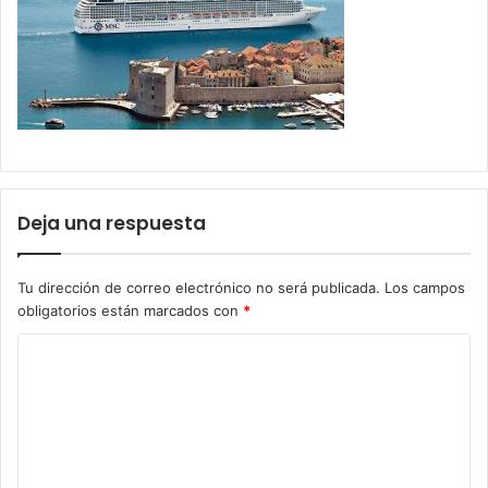
Deja una respuesta
Tu dirección de correo electrónico no será publicada.
Los campos
obligatorios están marcados con
*
C
o
m
e
n