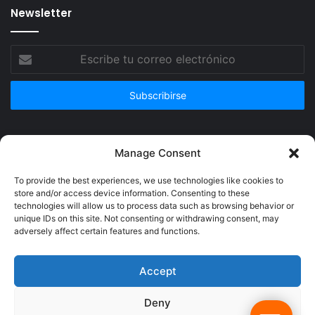
Newsletter
Escribe
tu
correo
electrónico
Publicidad
Manage Consent
To provide the best experiences, we use technologies like cookies to
store and/or access device information. Consenting to these
technologies will allow us to process data such as browsing behavior or
unique IDs on this site. Not consenting or withdrawing consent, may
adversely affect certain features and functions.
Accept
Deny
© Copyright 2026, Todos los derechos reservados @Crucerum |