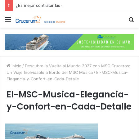
¿Es mejor contratar las excursiones en el crucero o directamente en el puerto?
Menú
B
p
Inicio
/
Descubre la Vuelta al Mundo 2027 con MSC Cruceros:
Un Viaje Inolvidable a Bordo del MSC Musica
/
El-MSC-Musica-
Elegancia-y-Confort-en-Cada-Detalle
El-MSC-Musica-Elegancia-
y-Confort-en-Cada-Detalle