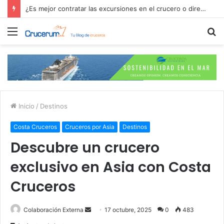
¿Es mejor contratar las excursiones en el crucero o directamente en el puerto?
Menú
B
p
Inicio
/
Destinos
Costa Cruceros
Cruceros por Asia
Destinos
Descubre un crucero
exclusivo en Asia con Costa
Cruceros
Send
Colaboración Externa
17 octubre, 2025
0
483
an