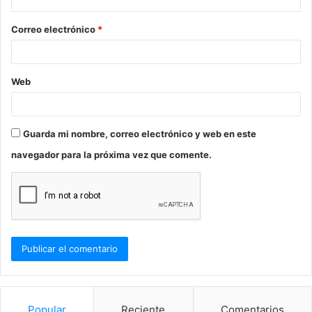
i
o
Correo electrónico
*
*
Web
Guarda mi nombre, correo electrónico y web en este
navegador para la próxima vez que comente.
Popular
Reciente
Comentarios