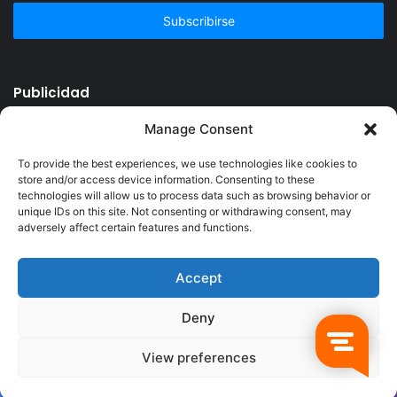
correo
electrónico
Publicidad
Manage Consent
To provide the best experiences, we use technologies like cookies to
store and/or access device information. Consenting to these
technologies will allow us to process data such as browsing behavior or
unique IDs on this site. Not consenting or withdrawing consent, may
adversely affect certain features and functions.
Accept
© Copyright 2026, Todos los derechos reservados @Crucerum |
Deny
Facebook
Twitter
YouTube
Instagram
View preferences