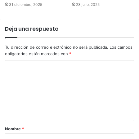
31 diciembre, 2025
23 julio, 2025
Deja una respuesta
Tu dirección de correo electrónico no será publicada.
Los campos
obligatorios están marcados con
*
C
o
m
e
n
t
a
Nombre
*
r