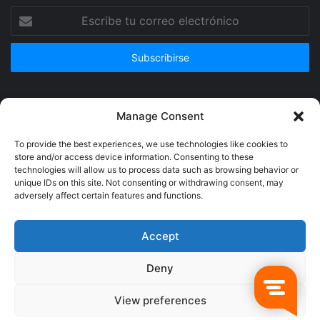
Escribe
tu
correo
electrónico
Publicidad
Manage Consent
To provide the best experiences, we use technologies like cookies to
store and/or access device information. Consenting to these
technologies will allow us to process data such as browsing behavior or
unique IDs on this site. Not consenting or withdrawing consent, may
adversely affect certain features and functions.
Accept
Deny
© Copyright 2026, Todos los derechos reservados @Crucerum |
View preferences
Facebook
Twitter
YouTube
Instagram