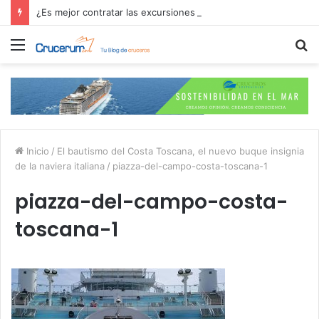
¿Es mejor contratar las excursiones en el crucero o directamente en el puerto?
Menú
B
p
Inicio
/
El bautismo del Costa Toscana, el nuevo buque insignia
de la naviera italiana
/
piazza-del-campo-costa-toscana-1
piazza-del-campo-costa-
toscana-1