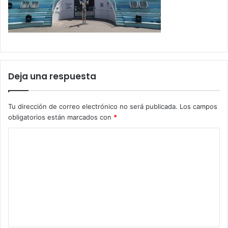
Deja una respuesta
Tu dirección de correo electrónico no será publicada.
Los campos
obligatorios están marcados con
*
C
o
m
e
n
t
a