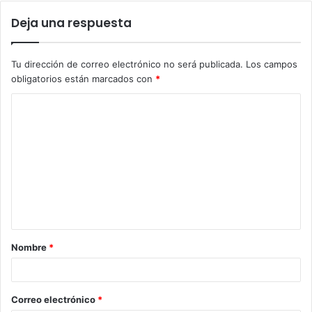
Deja una respuesta
Tu dirección de correo electrónico no será publicada.
Los campos
obligatorios están marcados con
*
C
o
m
e
n
t
a
Nombre
*
r
i
o
Correo electrónico
*