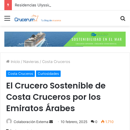
Residencias Ulyssia: Lo Nuevo en Cruceros Personalizados de Lujo
Menú
B
p
Inicio
/
Navieras
/
Costa Cruceros
Costa Cruceros
Curiosidades
El Crucero Sostenible de
Costa Cruceros por los
Emiratos Árabes
Send
Colaboración Externa
10 febrero, 2025
0
1.710
an