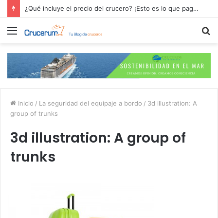
¿Qué incluye el precio del crucero? ¡Esto es lo que pagas por tu aventura en alta mar!
Menú
B
p
Inicio
/
La seguridad del equipaje a bordo
/
3d illustration: A
group of trunks
3d illustration: A group of
trunks