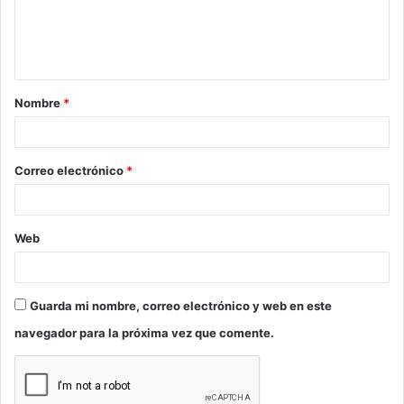
n
t
a
Nombre
*
r
i
o
Correo electrónico
*
*
Web
Guarda mi nombre, correo electrónico y web en este
navegador para la próxima vez que comente.