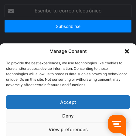
Escribe
tu
correo
electrónico
Publicidad
Manage Consent
To provide the best experiences, we use technologies like cookies to
store and/or access device information. Consenting to these
technologies will allow us to process data such as browsing behavior or
unique IDs on this site. Not consenting or withdrawing consent, may
adversely affect certain features and functions.
Accept
Deny
© Copyright 2026, Todos los derechos reservados @Crucerum |
View preferences
Facebook
Twitter
YouTube
Instagram