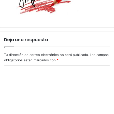
Deja una respuesta
Tu dirección de correo electrónico no será publicada.
Los campos
obligatorios están marcados con
*
C
o
m
e
n
t