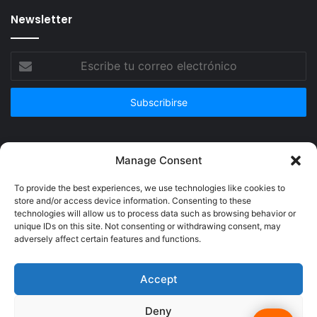
Newsletter
Escribe
tu
correo
electrónico
Publicidad
Manage Consent
To provide the best experiences, we use technologies like cookies to
store and/or access device information. Consenting to these
technologies will allow us to process data such as browsing behavior or
unique IDs on this site. Not consenting or withdrawing consent, may
adversely affect certain features and functions.
Accept
Deny
© Copyright 2026, Todos los derechos reservados @Crucerum |