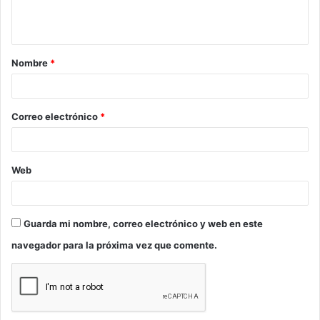
n
t
a
Nombre
*
r
i
o
Correo electrónico
*
*
Web
Guarda mi nombre, correo electrónico y web en este
navegador para la próxima vez que comente.