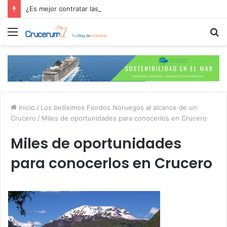
¿Es mejor contratar las excursiones en el crucero o directamente en el puerto?
Menú
B
p
Inicio
/
Los bellísimos Fiordos Noruegos al alcance de un
Crucero
/
Miles de oportunidades para conocerlos en Crucero
Miles de oportunidades
para conocerlos en Crucero