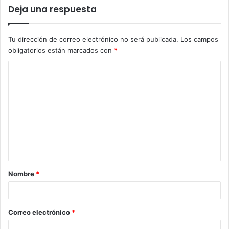
Deja una respuesta
Tu dirección de correo electrónico no será publicada.
Los campos
obligatorios están marcados con
*
C
o
m
e
n
t
a
Nombre
*
r
i
o
Correo electrónico
*
*