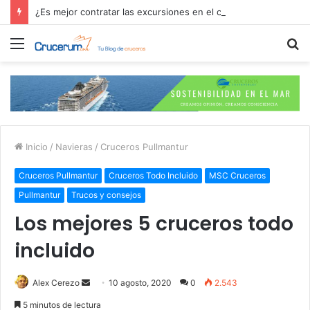
¿Es mejor contratar las excursiones en el crucero o directamente en el puerto?
Menú
B
p
Inicio
/
Navieras
/
Cruceros Pullmantur
Cruceros Pullmantur
Cruceros Todo Incluido
MSC Cruceros
Pullmantur
Trucos y consejos
Los mejores 5 cruceros todo
incluido
Send
Alex Cerezo
10 agosto, 2020
0
2.543
an
5 minutos de lectura