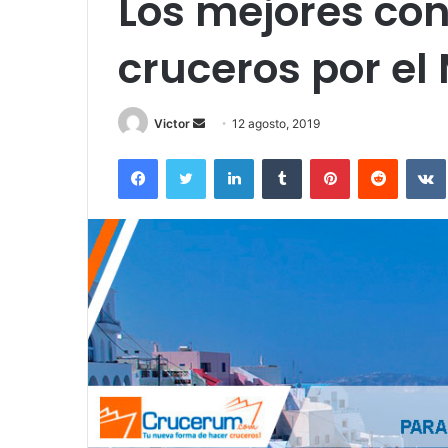
Los mejores con
cruceros por e
Send
Victor
12 agosto, 2019
an
Facebook
Twitter
LinkedIn
Tumblr
Pinterest
Reddit
email