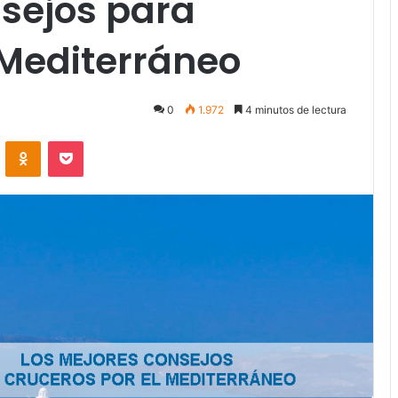
sejos para
l Mediterráneo
0
1.972
4 minutos de lectura
VKontakte
Odnoklassniki
Pocket