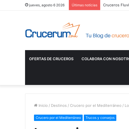
¿Qué incluye e
jueves, agosto 6 2026
Últimas notícias
OFERTAS DE CRUCEROS
COLABORA CON NOSOTR
Inicio
/
Destinos
/
Crucero por el Mediterráneo
/
Lo
Crucero por el Mediterráneo
Trucos y consejos