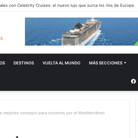
l precio del crucero? ¡Esto es lo que pagas por tu aventura en alta mar!
OS
DESTINOS
VUELTA AL MUNDO
MÁS SECCIONES
s mejores consejos para cruceros por el Mediterráneo