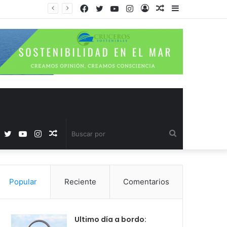
Facebook
Twitter
YouTube
Instagram
Acceso
Publicación
Barra
al
lateral
azar
Facebook
Twitter
YouTube
Instagram
Publicación
Buscar
al
por
Popular
Reciente
Comentarios
azar
Ultimo día a bordo: