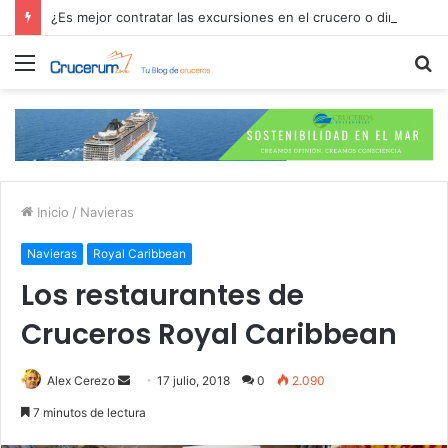
¿Es mejor contratar las excursiones en el crucero o directamente en el puerto?
Menú
B
p
Inicio
/
Navieras
Navieras
Royal Caribbean
Los restaurantes de
Cruceros Royal Caribbean
Send
Alex Cerezo
17 julio, 2018
0
2.090
an
7 minutos de lectura
email