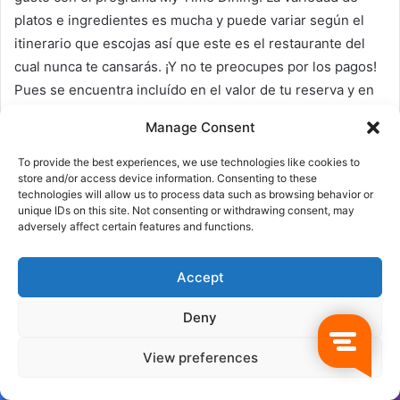
platos e ingredientes es mucha y puede variar según el
itinerario que escojas así que este es el restaurante del
cual nunca te cansarás. ¡Y no te preocupes por los pagos!
Pues se encuentra incluído en el valor de tu reserva y en
este espacio puedes tomar los desayunos, almuerzos y
Manage Consent
cenas. El vestuario para ingresar al restaurante es casual
elegante. Main Dining Room tiene mucho espacio
To provide the best experiences, we use technologies like cookies to
store and/or access device information. Consenting to these
disponible, un elegante diseño y la excelente atención que
technologies will allow us to process data such as browsing behavior or
es uno de los sellos de calidad de la Royal Caribbean.
unique IDs on this site. Not consenting or withdrawing consent, may
adversely affect certain features and functions.
Accept
Deny
Windjammer
View preferences
Facebook
Twitter
WhatsApp
Telegram
Viber