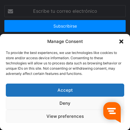
Escribe
tu
correo
electrónico
Manage Consent
Publicidad
To provide the best experiences, we use technologies like cookies to
store and/or access device information. Consenting to these
technologies will allow us to process data such as browsing behavior or
unique IDs on this site. Not consenting or withdrawing consent, may
adversely affect certain features and functions.
Accept
Deny
© Copyright 2026, Todos los derechos reservados @Crucerum |
View preferences
Facebook
Twitter
YouTube
Instagram