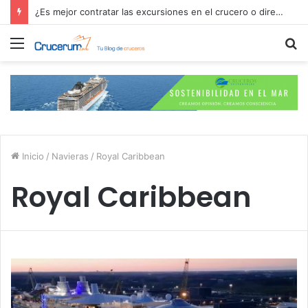
Explora Journeys y el F1 Paddock Club: lujo, velocidad y mar
Menú
B
p
Inicio
/
Navieras
/
Royal Caribbean
Royal Caribbean