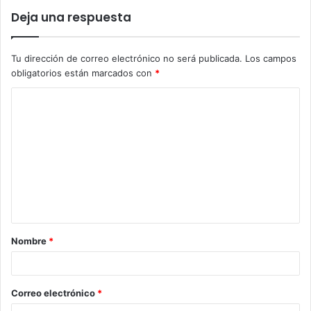
Deja una respuesta
Tu dirección de correo electrónico no será publicada.
Los campos
obligatorios están marcados con
*
C
o
m
e
n
t
a
Nombre
*
r
i
o
Correo electrónico
*
*