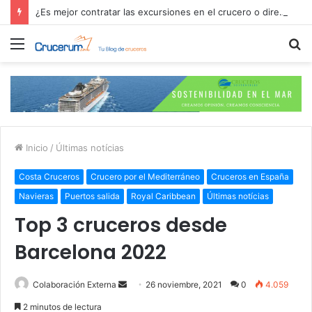
¿Es mejor contratar las excursiones en el crucero o directamente en el puerto?
Menú
B
p
Inicio
/
Últimas notícias
Costa Cruceros
Crucero por el Mediterráneo
Cruceros en España
Navieras
Puertos salida
Royal Caribbean
Últimas notícias
Top 3 cruceros desde
Barcelona 2022
Send
Colaboración Externa
26 noviembre, 2021
0
4.059
an
2 minutos de lectura