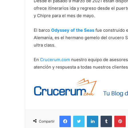
Desde el pasado 9 marzo de 2021 están dispon
ofrece itinerarios ida y regreso desde el puert
y Chipre para el mes de mayo.
El barco
Odyssey of the Seas
fue construido 
Alemania, es el hermano gemelo del crucero S
ultra class.
En
Crucerum.com
nuestro equipo de asesores 
atención y respuesta a todas nuestros clientes
Facebook
Twitter
LinkedIn
Tumblr
P
Compartir