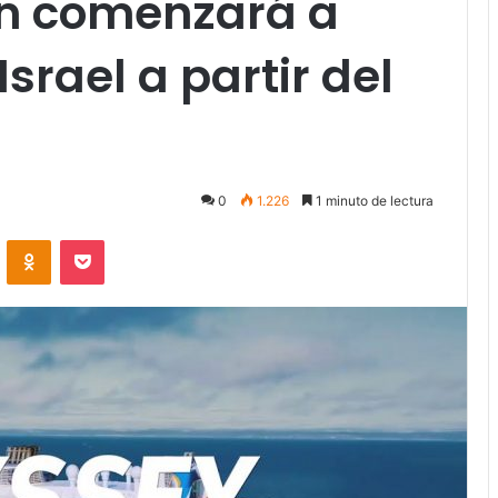
n comenzará a
srael a partir del
0
1.226
1 minuto de lectura
VKontakte
Odnoklassniki
Pocket