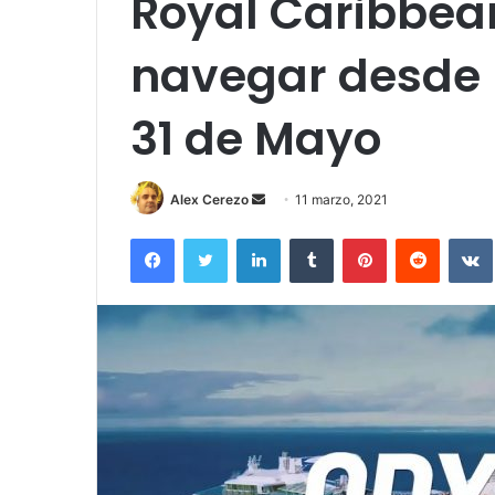
Royal Caribbea
navegar desde I
31 de Mayo
Send
Alex Cerezo
11 marzo, 2021
an
Facebook
Twitter
LinkedIn
Tumblr
Pinterest
Reddit
email