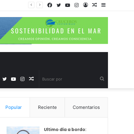
Facebook
Twitter
YouTube
Instagram
Acceso
Publicación
Barra
al
lateral
azar
Facebook
Twitter
YouTube
Instagram
Publicación
Buscar
al
por
Popular
Reciente
Comentarios
azar
Ultimo día a bordo: