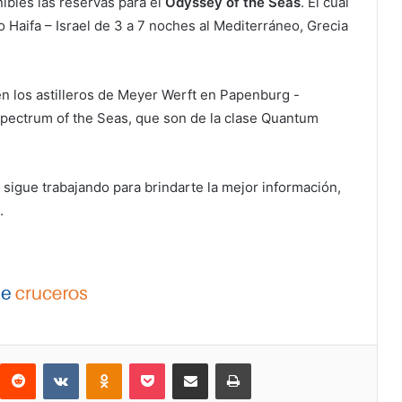
ibles las reservas para el
Odyssey of the Seas
.
El cual
o Haifa – Israel de 3 a 7 noches al Mediterráneo, Grecia
en los astilleros de Meyer Werft en Papenburg -
pectrum of the Seas, que son de la clase Quantum
sigue trabajando para brindarte la mejor información,
.
interest
Reddit
VKontakte
Odnoklassniki
Pocket
Compartir por correo electrónico
Imprimir