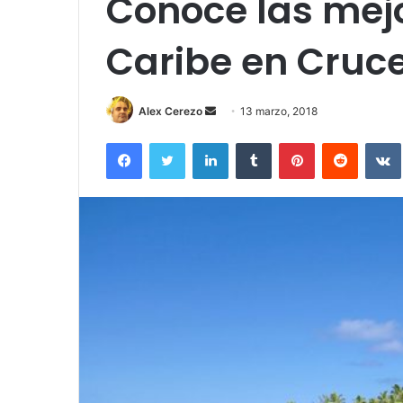
Conoce las mejo
Caribe en Cruc
Send
Alex Cerezo
13 marzo, 2018
an
Facebook
Twitter
LinkedIn
Tumblr
Pinterest
Reddit
email