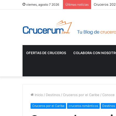
Cruceros 2026
viernes, agosto 7 2026
Últimas notícias
OFERTAS DE CRUCEROS
COLABORA CON NOSOTR
Inicio
/
Destinos
/
Cruceros por el Caribe
/
Conoce l
Cruceros por el Caribe
cruceros románticos
Destinos