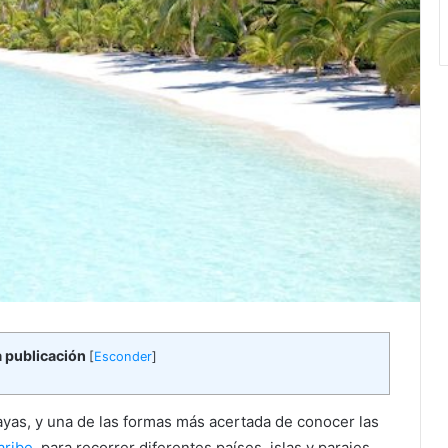
a publicación
[
Esconder
]
ayas, y una de las formas más acertada de conocer las
aribe
, para recorrer diferentes países, islas y parajes