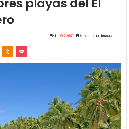
res playas del El
ero
1
2.697
6 minutos de lectura
VKontakte
Odnoklassniki
Pocket