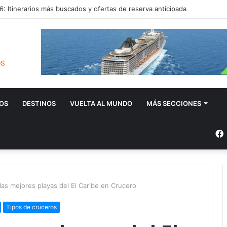
: Itinerarios más buscados y ofertas de reserva anticipada
OS
DESTINOS
VUELTA AL MUNDO
MÁS SECCIONES
as mejores playas del El Caribe en Crucero
Tipos de cruceros