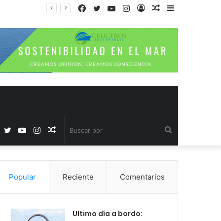
Facebook
Twitter
YouTube
Instagram
Acceso
Publicación
Barra
al
lateral
azar
Facebook
Twitter
YouTube
Instagram
Publicación
Buscar
al
por
Popular
Reciente
Comentarios
azar
Ultimo día a bordo: