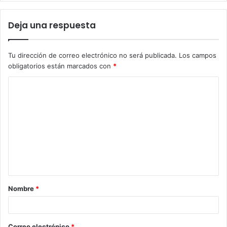
Deja una respuesta
Tu dirección de correo electrónico no será publicada.
Los campos
obligatorios están marcados con
*
C
o
m
e
n
t
a
Nombre
*
r
i
o
Correo electrónico
*