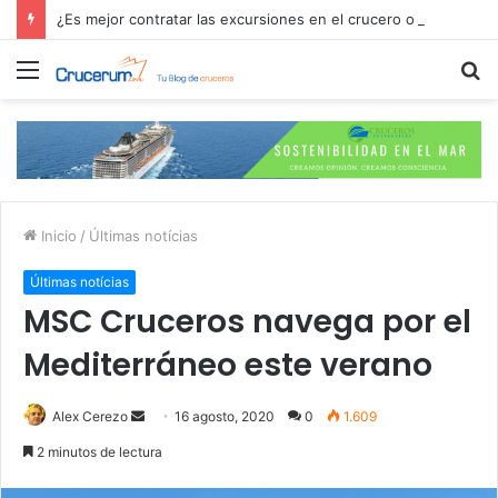
¿Es mejor contratar las excursiones en el crucero o directamente en el puerto?
Menú
B
p
Inicio
/
Últimas notícias
Últimas notícias
MSC Cruceros navega por el
Mediterráneo este verano
Send
Alex Cerezo
16 agosto, 2020
0
1.609
an
2 minutos de lectura
email