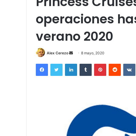
Princess Cruise
operaciones hast
verano 2020
Send
Alex Cerezo
8 mayo, 2020
an
Facebook
Twitter
LinkedIn
Tumblr
Pinterest
Reddit
email