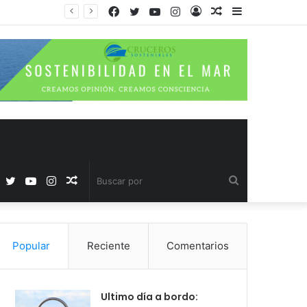
Facebook
Twitter
YouTube
Instagram
Acceso
Publicación
Barra
al
lateral
azar
Facebook
Twitter
YouTube
Instagram
Publicación
Buscar
al
por
Popular
Reciente
Comentarios
azar
Ultimo día a bordo: