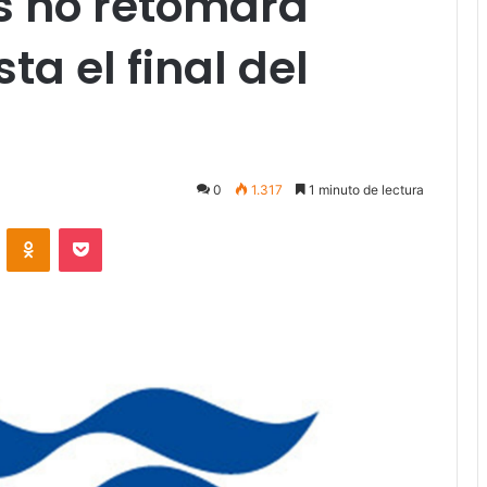
s no retomara
a el final del
0
1.317
1 minuto de lectura
VKontakte
Odnoklassniki
Pocket