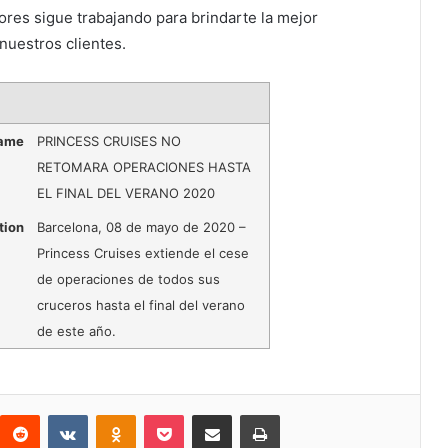
res sigue trabajando para brindarte la mejor
nuestros clientes.
Name
PRINCESS CRUISES NO
RETOMARA OPERACIONES HASTA
EL FINAL DEL VERANO 2020
tion
Barcelona, 08 de mayo de 2020 –
Princess Cruises extiende el cese
de operaciones de todos sus
cruceros hasta el final del verano
de este año.
interest
Reddit
VKontakte
Odnoklassniki
Pocket
Compartir por correo electrónico
Imprimir