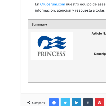
En
Crucerum.com
nuestro equipo de aseso
información, atención y respuesta a todas 
Summary
Article 
Descrip
Facebook
Twitter
LinkedIn
Tumblr
P
Compartir