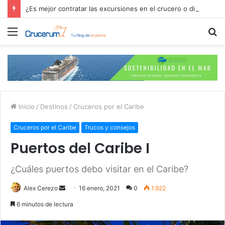
¿Es mejor contratar las excursiones en el crucero o directamente en el puerto?
Menú
B
p
Inicio
/
Destinos
/
Cruceros por el Caribe
Cruceros por el Caribe
Trucos y consejos
Puertos del Caribe I
¿Cuáles puertos debo visitar en el Caribe?
Send
Alex Cerezo
16 enero, 2021
0
1.922
an
6 minutos de lectura
email