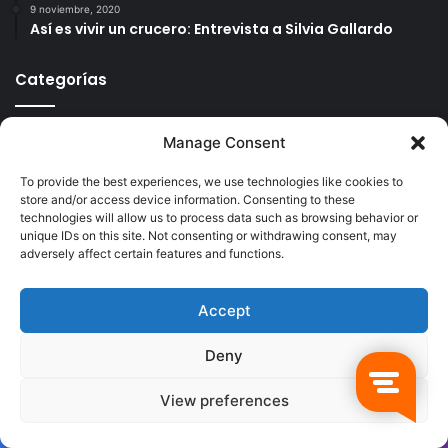
9 noviembre, 2020
Así es vivir un crucero: Entrevista a Silvia Gallardo
Categorías
Categorías
Manage Consent
To provide the best experiences, we use technologies like cookies to
Últimas publicaciones
store and/or access device information. Consenting to these
technologies will allow us to process data such as browsing behavior or
unique IDs on this site. Not consenting or withdrawing consent, may
adversely affect certain features and functions.
Accept
Deny
View preferences
Facebook
Twitter
WhatsApp
Telegram
Viber