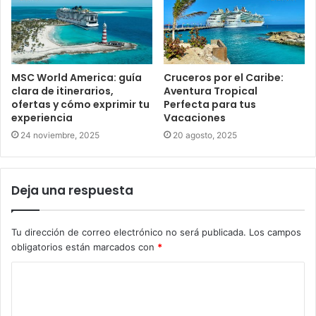
MSC World America: guía
Cruceros por el Caribe:
clara de itinerarios,
Aventura Tropical
ofertas y cómo exprimir tu
Perfecta para tus
experiencia
Vacaciones
24 noviembre, 2025
20 agosto, 2025
Deja una respuesta
Tu dirección de correo electrónico no será publicada.
Los campos
obligatorios están marcados con
*
C
o
m