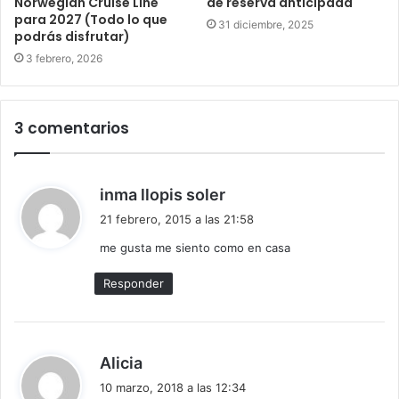
Norwegian Cruise Line
de reserva anticipada
para 2027 (Todo lo que
31 diciembre, 2025
podrás disfrutar)
3 febrero, 2026
3 comentarios
d
inma llopis soler
i
21 febrero, 2015 a las 21:58
c
me gusta me siento como en casa
e
:
Responder
d
Alicia
i
10 marzo, 2018 a las 12:34