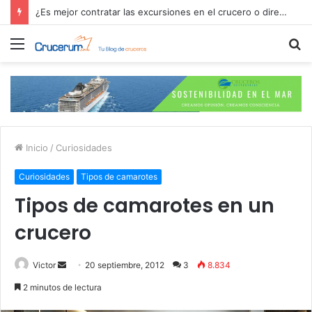
¿Es mejor contratar las excursiones en el crucero o directamente en el puerto?
Menú
B
p
Inicio
/
Curiosidades
Curiosidades
Tipos de camarotes
Tipos de camarotes en un
crucero
Send
Victor
20 septiembre, 2012
3
8.834
an
2 minutos de lectura
email