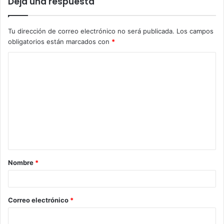
Deja una respuesta
Tu dirección de correo electrónico no será publicada.
Los campos
obligatorios están marcados con
*
C
o
m
e
n
t
a
Nombre
*
r
i
o
Correo electrónico
*
*