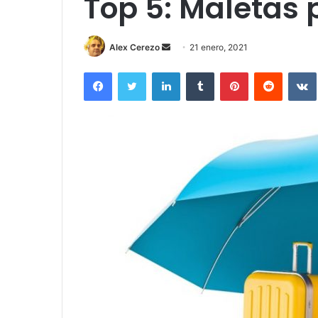
Top 5: Maletas 
Send
Alex Cerezo
21 enero, 2021
an
Facebook
Twitter
LinkedIn
Tumblr
Pinterest
Reddit
email