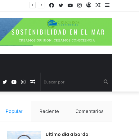
Facebook
Twitter
YouTube
Instagram
Acceso
Publicación
Barra
al
lateral
azar
Facebook
Twitter
YouTube
Instagram
Publicación
Buscar
al
por
Popular
Reciente
Comentarios
azar
Ultimo día a bordo: