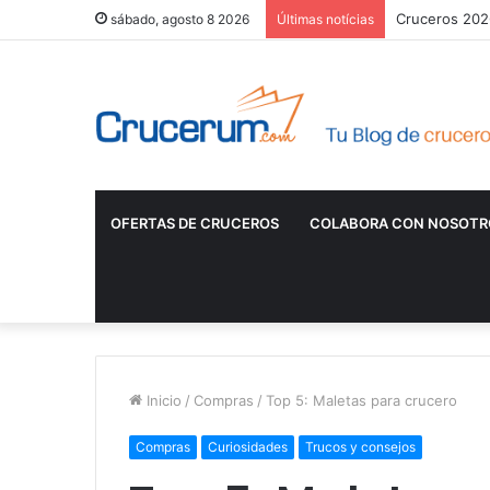
Cruceros 2026
sábado, agosto 8 2026
Últimas notícias
OFERTAS DE CRUCEROS
COLABORA CON NOSOTR
Inicio
/
Compras
/
Top 5: Maletas para crucero
Compras
Curiosidades
Trucos y consejos