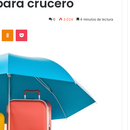
para crucero
0
3.024
4 minutos de lectura
VKontakte
Odnoklassniki
Pocket