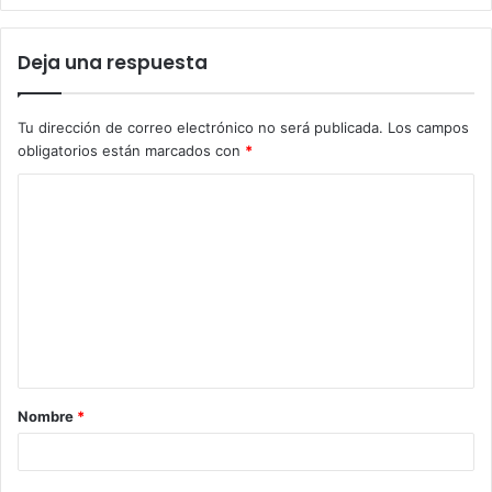
Deja una respuesta
Tu dirección de correo electrónico no será publicada.
Los campos
obligatorios están marcados con
*
C
o
m
e
n
t
a
Nombre
*
r
i
o