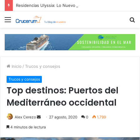
Residencias Ulyssia: Lo Nuevo en Cruceros Personalizados de Lujo
Menú
B
p
Inicio
/
Trucos y consejos
Trucos y consejos
Top destinos: Puertos del
Mediterráneo occidental
Send
Alex Cerezo
27 agosto, 2020
0
1.799
an
4 minutos de lectura
email