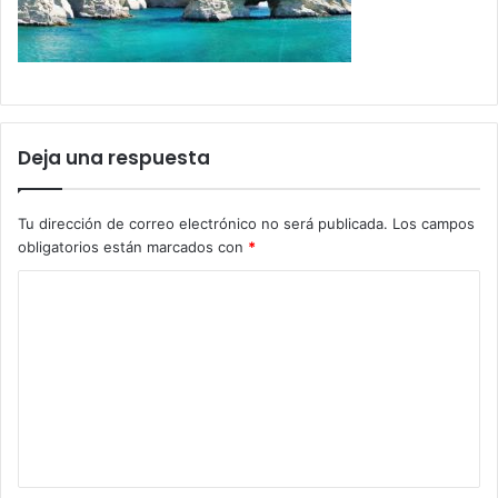
Deja una respuesta
Tu dirección de correo electrónico no será publicada.
Los campos
obligatorios están marcados con
*
C
o
m
e
n
t
a