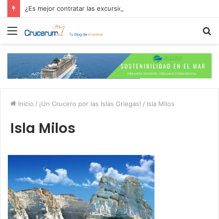
¿Es mejor contratar las excursiones en el crucero o directamente en el puerto?
Menú
B
p
Inicio
/
¡Un Crucero por las Islas Griegas!
/
Isla Milos
Isla Milos