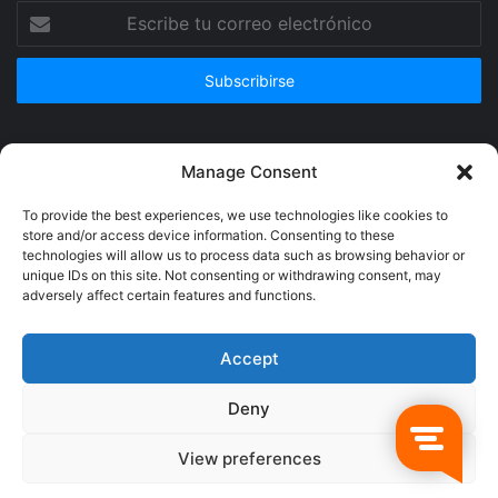
Escribe
tu
correo
electrónico
Publicidad
Manage Consent
To provide the best experiences, we use technologies like cookies to
store and/or access device information. Consenting to these
technologies will allow us to process data such as browsing behavior or
unique IDs on this site. Not consenting or withdrawing consent, may
adversely affect certain features and functions.
Accept
Deny
© Copyright 2026, Todos los derechos reservados @Crucerum |
View preferences
Facebook
Twitter
YouTube
Instagram