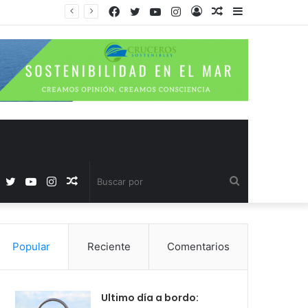
Facebook
Twitter
YouTube
Instagram
Acceso
Publicación
Barra
al
lateral
azar
Facebook
Twitter
YouTube
Instagram
Publicación
Buscar
al
por
Popular
Reciente
Comentarios
azar
Ultimo día a bordo: