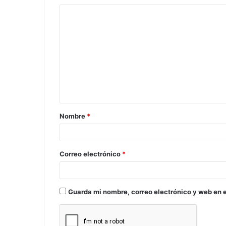
C
o
m
e
n
t
a
Nombre
*
r
i
o
Correo electrónico
*
*
Guarda mi nombre, correo electrónico y web en 