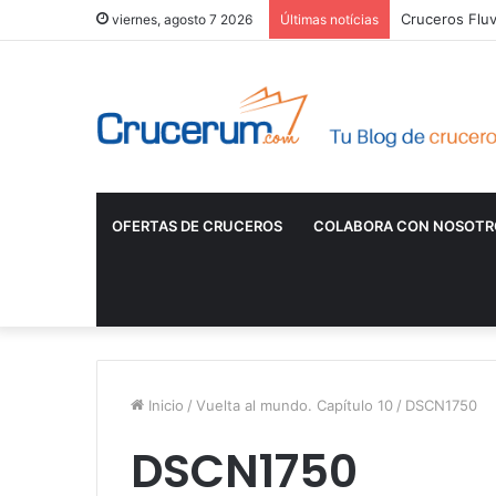
Cruceros Fluv
viernes, agosto 7 2026
Últimas notícias
OFERTAS DE CRUCEROS
COLABORA CON NOSOTR
Inicio
/
Vuelta al mundo. Capítulo 10
/
DSCN1750
DSCN1750