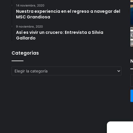
14 noviembre, 2020
Nuestra experiencia en el regreso a navegar del
MSC Grandiosa
9 noviembre, 2020
Así es vivir un crucero: Entrevista a Silvia
Gallardo
Categorías
N
Categorías
E
t
c
e