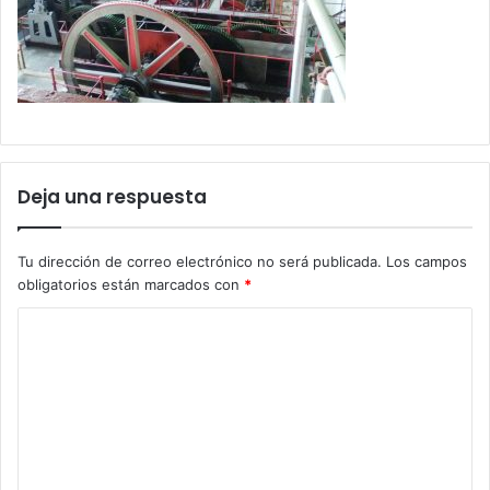
Deja una respuesta
Tu dirección de correo electrónico no será publicada.
Los campos
obligatorios están marcados con
*
C
o
m
e
n
t