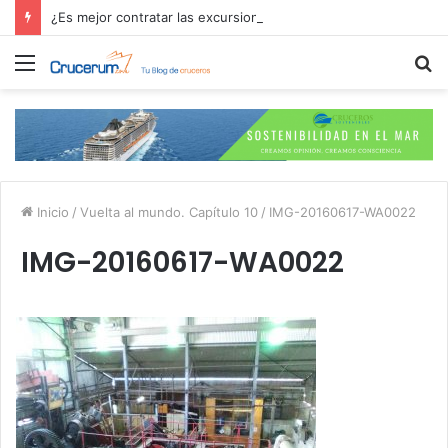
¿Es mejor contratar las excursiones en el crucero o directamente en el puerto?
Menú
B
p
Inicio
/
Vuelta al mundo. Capítulo 10
/
IMG-20160617-WA0022
IMG-20160617-WA0022