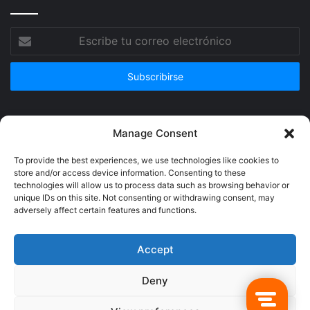
Escribe
tu
correo
electrónico
Publicidad
Manage Consent
To provide the best experiences, we use technologies like cookies to
store and/or access device information. Consenting to these
technologies will allow us to process data such as browsing behavior or
unique IDs on this site. Not consenting or withdrawing consent, may
adversely affect certain features and functions.
Accept
Deny
© Copyright 2026, Todos los derechos reservados @Crucerum |