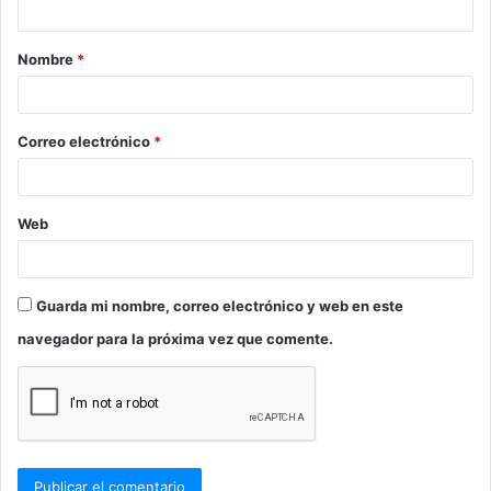
a
Nombre
*
r
i
o
Correo electrónico
*
*
Web
Guarda mi nombre, correo electrónico y web en este
navegador para la próxima vez que comente.