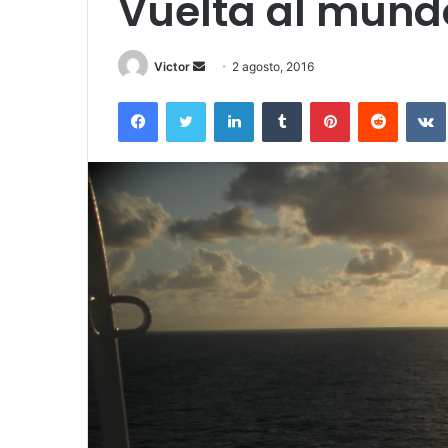
Vuelta al mundo
Send
Victor
2 agosto, 2016
an
Facebook
Twitter
LinkedIn
Tumblr
Pinterest
Reddit
email