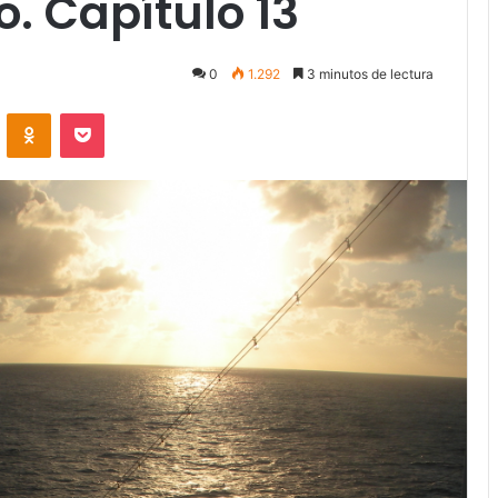
. Capítulo 13
0
1.292
3 minutos de lectura
VKontakte
Odnoklassniki
Pocket