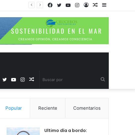
Facebook
Twitter
YouTube
Instagram
Acceso
Publicación
Barra
al
lateral
azar
Facebook
Twitter
YouTube
Instagram
Publicación
Buscar
al
por
Popular
Reciente
Comentarios
azar
Ultimo día a bordo: