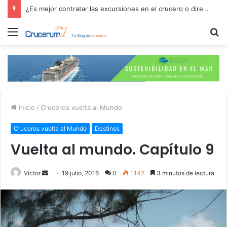
¿Es mejor contratar las excursiones en el crucero o directamente en el puerto?
Menú
B
p
Inicio
/
Cruceros vuelta al Mundo
Cruceros vuelta al Mundo
Destinos
Vuelta al mundo. Capítulo 9
Send
Victor
19 julio, 2016
0
1.142
3 minutos de lectura
an
email