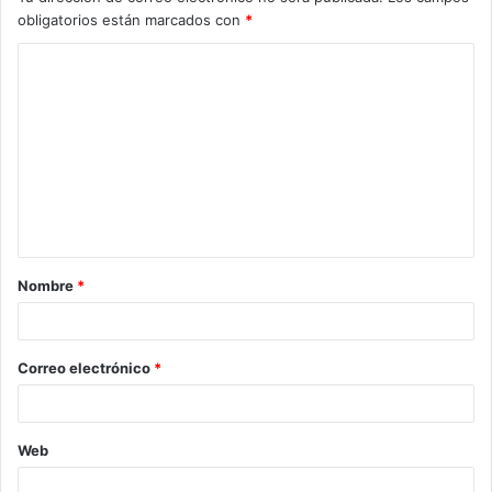
obligatorios están marcados con
*
C
o
m
e
n
t
a
Nombre
*
r
i
o
Correo electrónico
*
*
Web