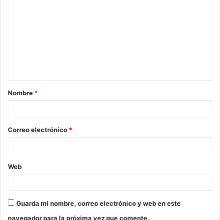
o
m
e
n
t
a
Nombre
*
r
i
o
Correo electrónico
*
*
Web
Guarda mi nombre, correo electrónico y web en este
navegador para la próxima vez que comente.