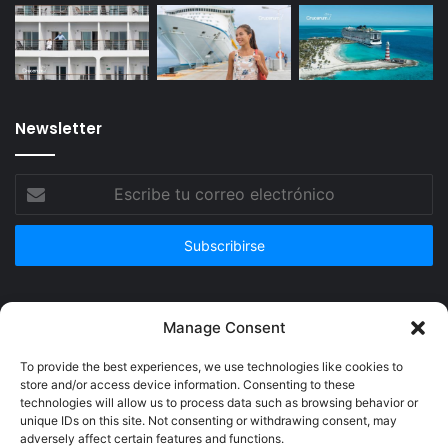
Newsletter
Escribe
tu
correo
electrónico
Publicidad
Manage Consent
To provide the best experiences, we use technologies like cookies to
store and/or access device information. Consenting to these
technologies will allow us to process data such as browsing behavior or
unique IDs on this site. Not consenting or withdrawing consent, may
adversely affect certain features and functions.