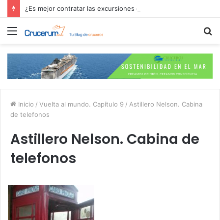
¿Es mejor contratar las excursiones en el crucero o directamente en el puerto?
Menú
B
p
Inicio
/
Vuelta al mundo. Capítulo 9
/
Astillero Nelson. Cabina
de telefonos
Astillero Nelson. Cabina de
telefonos