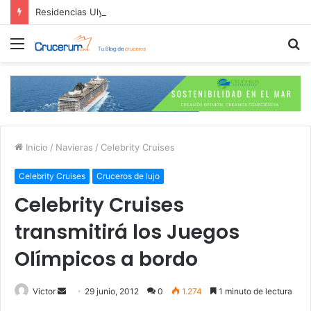
Residencias Ulyssia: Lo Nuevo en Cruceros Personalizados de Lujo
Menú
B
p
Inicio
/
Navieras
/
Celebrity Cruises
Celebrity Cruises
Cruceros de lujo
Celebrity Cruises
transmitirá los Juegos
Olímpicos a bordo
Send
Victor
29 junio, 2012
0
1.274
1 minuto de lectura
an