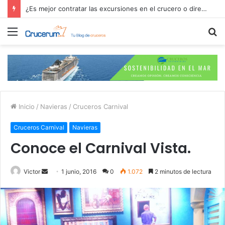
¿Es mejor contratar las excursiones en el crucero o directamente en el puerto?
Menú
B
p
Inicio
/
Navieras
/
Cruceros Carnival
Cruceros Carnival
Navieras
Conoce el Carnival Vista.
Send
Victor
1 junio, 2016
0
1.072
2 minutos de lectura
an
email