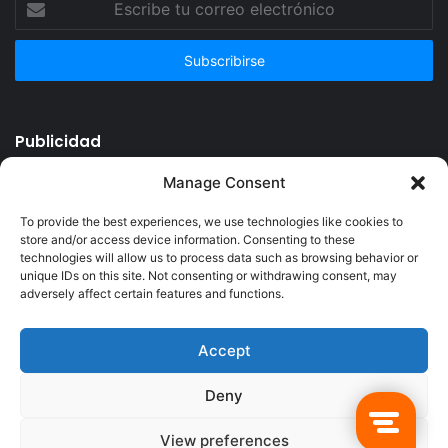
tu
correo
electrónico
Publicidad
Manage Consent
To provide the best experiences, we use technologies like cookies to
store and/or access device information. Consenting to these
technologies will allow us to process data such as browsing behavior or
unique IDs on this site. Not consenting or withdrawing consent, may
adversely affect certain features and functions.
Accept
© Copyright 2026, Todos los derechos reservados @Crucerum |
Deny
Facebook
Twitter
YouTube
Instagram
View preferences