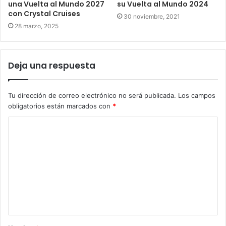
una Vuelta al Mundo 2027
su Vuelta al Mundo 2024
con Crystal Cruises
30 noviembre, 2021
28 marzo, 2025
Deja una respuesta
Tu dirección de correo electrónico no será publicada.
Los campos
obligatorios están marcados con
*
C
o
m
e
n
t
a