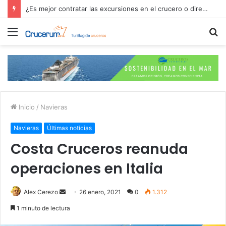
¿Es mejor contratar las excursiones en el crucero o directamente en el puerto?
Menú
B
p
Inicio
/
Navieras
Navieras
Últimas notícias
Costa Cruceros reanuda
operaciones en Italia
Send
Alex Cerezo
26 enero, 2021
0
1.312
an
1 minuto de lectura
email