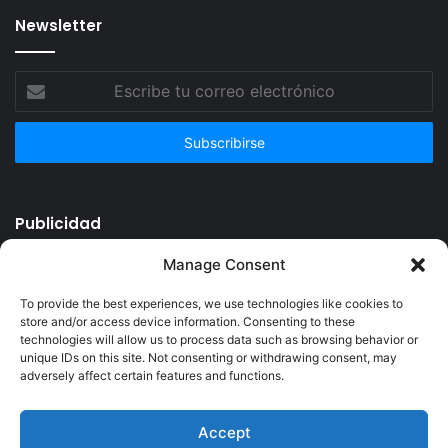
Newsletter
Escribe
tu
correo
electrónico
Publicidad
Manage Consent
To provide the best experiences, we use technologies like cookies to
store and/or access device information. Consenting to these
technologies will allow us to process data such as browsing behavior or
unique IDs on this site. Not consenting or withdrawing consent, may
adversely affect certain features and functions.
Accept
© Copyright 2026, Todos los derechos reservados @Crucerum |