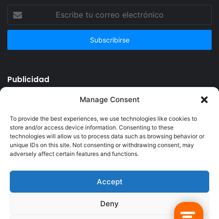
Escribe
tu
correo
electrónico
Publicidad
Manage Consent
To provide the best experiences, we use technologies like cookies to
store and/or access device information. Consenting to these
technologies will allow us to process data such as browsing behavior or
unique IDs on this site. Not consenting or withdrawing consent, may
adversely affect certain features and functions.
Accept
© Copyright 2026, Todos los derechos reservados @Crucerum |
Deny
Facebook
Twitter
YouTube
Instagram