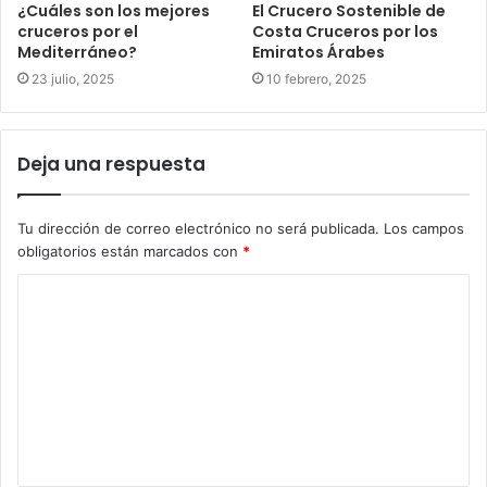
¿Cuáles son los mejores
El Crucero Sostenible de
cruceros por el
Costa Cruceros por los
Mediterráneo?
Emiratos Árabes
23 julio, 2025
10 febrero, 2025
Deja una respuesta
Tu dirección de correo electrónico no será publicada.
Los campos
obligatorios están marcados con
*
C
o
m
e
n
t
a