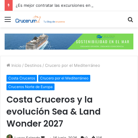
¿Es mejor contratar las excursiones en el crucero o directamente en el puerto?
Menú
B
p
Inicio
/
Destinos
/
Crucero por el Mediterráneo
Costa Cruceros
Crucero por el Mediterráneo
Cruceros Norte de Europa
Costa Cruceros y la
evolución Sea & Land
Wonder 2027
Send
Lucas Salgado
16 junio, 2026
0
116