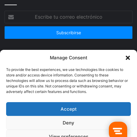
Escribe
tu
correo
electrónico
Publicidad
Manage Consent
To provide the best experiences, we use technologies like cookies to
store and/or access device information. Consenting to these
technologies will allow us to process data such as browsing behavior or
unique IDs on this site. Not consenting or withdrawing consent, may
adversely affect certain features and functions.
Accept
Deny
© Copyright 2026, Todos los derechos reservados @Crucerum |
View preferences