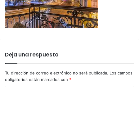
Deja una respuesta
Tu dirección de correo electrónico no será publicada.
Los campos
obligatorios están marcados con
*
C
o
m
e
n
t