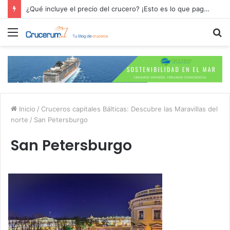
¿Qué incluye el precio del crucero? ¡Esto es lo que pagas por tu aventura en alta mar!
Menú
B
p
Inicio
/
Cruceros capitales Bálticas: Descubre las Maravillas del
norte
/
San Petersburgo
San Petersburgo