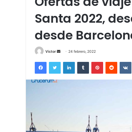
Ofertas de via
Santa 2022, des
desde Barcelon
Send
Victor
24 febrero, 2022
an
Facebook
Twitter
LinkedIn
Tumblr
Pinterest
Reddit
email