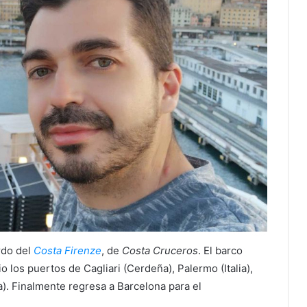
rdo del
Costa Firenze
, de
Costa Cruceros
. El barco
o los puertos de Cagliari (Cerdeña), Palermo (Italia),
a). Finalmente regresa a Barcelona para el