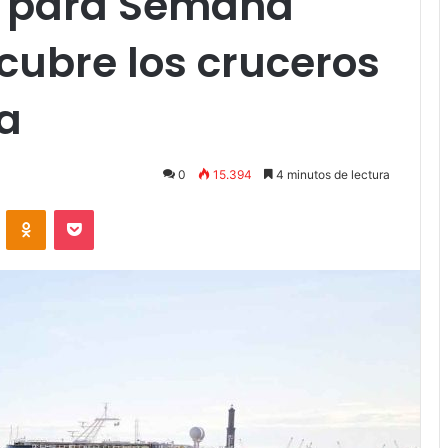
je para Semana
cubre los cruceros
a
0
15.394
4 minutos de lectura
VKontakte
Odnoklassniki
Pocket