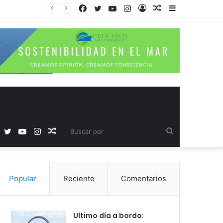
Facebook
Twitter
YouTube
Instagram
Acceso
Publicación
Barra
al
lateral
azar
Facebook
Twitter
YouTube
Instagram
Publicación
Buscar
al
por
Popular
Reciente
Comentarios
azar
Ultimo día a bordo: