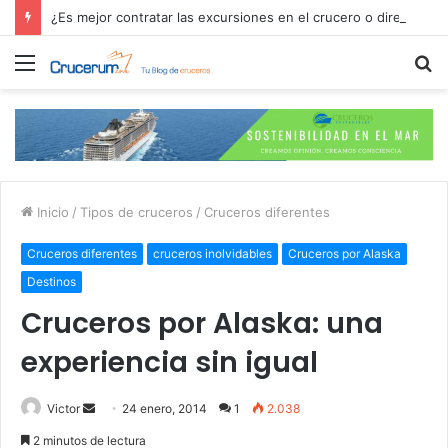
¿Es mejor contratar las excursiones en el crucero o directamente en el puerto?
Menú
B
p
Inicio
/
Tipos de cruceros
/
Cruceros diferentes
Cruceros diferentes
cruceros inolvidables
Cruceros por Alaska
Destinos
Cruceros por Alaska: una
experiencia sin igual
Send
Victor
24 enero, 2014
1
2.038
an
2 minutos de lectura