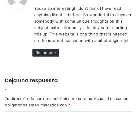
c
You’re so interesting! I don’t think I have read
e
anything like this before. So wonderful to discover
:
somebody with some unique thoughts on this
subject matter. Seriously.. thank you for starting
this up. This website is one thing that is needed
on the internet, someone with a bit of originality!
Responder
Deja una respuesta
Tu dirección de correo electrónico no será publicada.
Los campos
obligatorios están marcados con
*
C
o
m