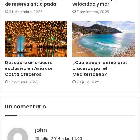
de reserva anticipada
velocidad y mar
31 diciembre, 2025
7 noviembre, 2025
Descubre un crucero
¿Cuáles son los mejores
exclusivo en Asia con
cruceros por el
Costa Cruceros
Mediterráneo?
17 octubre, 2025
23 julio, 2025
Un comentario
d
john
i
15 julio, 2014 a las 14:43