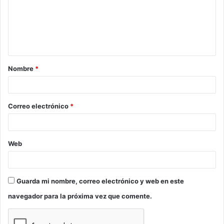
e
n
t
a
Nombre
*
r
i
o
Correo electrónico
*
*
Web
Guarda mi nombre, correo electrónico y web en este
navegador para la próxima vez que comente.