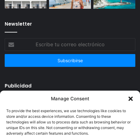
Newsletter
Escribe
tu
correo
electrónico
Publicidad
Manage Consent
To provide the best experiences, we use technologies like cookies to
store and/or access device information. Consenting to these
technologies will allow us to process data such as browsing behavior or
unique IDs on this site. Not consenting or withdrawing consent, may
adversely affect certain features and functions.