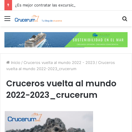
¿Es mejor contratar las excursiones en el crucero o directamente en el puerto?
Menú
B
p
Inicio
/
Cruceros vuelta al mundo 2022 - 2023
/
Cruceros
vuelta al mundo 2022-2023_crucerum
Cruceros vuelta al mundo
2022-2023_crucerum