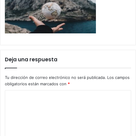
Deja una respuesta
Tu dirección de correo electrónico no será publicada.
Los campos
obligatorios están marcados con
*
C
o
m
e
n