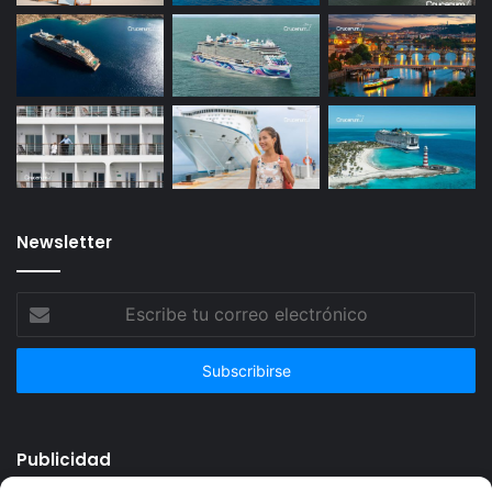
Newsletter
Escribe
tu
correo
electrónico
Publicidad