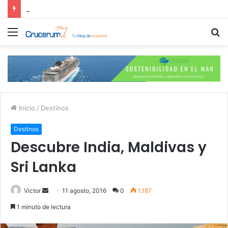
Residencias Ulyssia: Lo Nuevo en Cruceros Personalizados de Lujo
Menú
B
p
Inicio
/
Destinos
Destinos
Descubre India, Maldivas y
Sri Lanka
Send
Victor
11 agosto, 2016
0
1.187
an
1 minuto de lectura
email