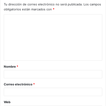
Tu dirección de correo electrónico no será publicada.
Los campos
obligatorios están marcados con
*
C
o
m
e
n
t
a
Nombre
*
r
i
o
Correo electrónico
*
*
Web